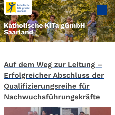
Zum Inhalt springen
Katholische KiTa gGmbH
Saarland
Auf dem Weg zur Leitung –
Erfolgreicher Abschluss der
Qualifizierungsreihe für
Nachwuchsführungskräfte