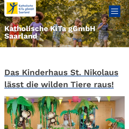
Zum Inhalt springen
Katholische KiTa gGmbH
Saarland
Das Kinderhaus St. Nikolaus
lässt die wilden Tiere raus!