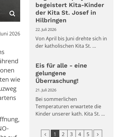
begeistert Kita-Kinder
der Kita St. Josef in
Hilbringen
22. Juli 2026
m:
 Juni 2026
Von April bis Juni drehte sich in
der katholischen Kita St. ...
ns
Während
Eis für alle - eine
tionen
gelungene
ten wie
Überraschung!
euzweg
21. Juli 2026
artens
Bei sommerlichen
Temperaturen erwartete die
Kinder unserer kath. Kita St. ...
ffnung,
NO-
Vorherige Seite
Nächste Seite
1
2
3
4
5