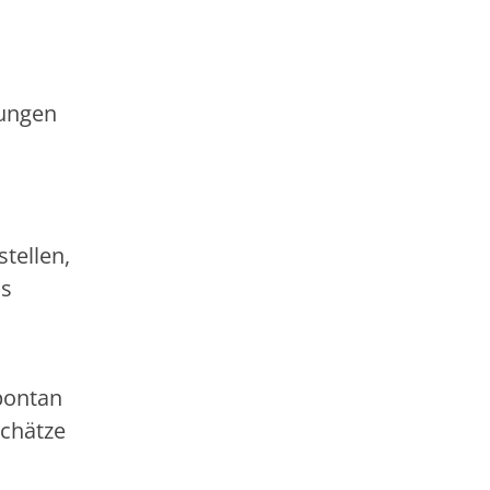
lungen
tellen,
as
n
pontan
Schätze