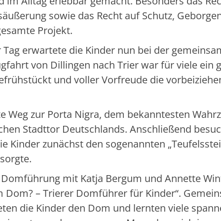
d im Alltag erlebbar gemacht. Besonders das Rec
säußerung sowie das Recht auf Schutz, Geborgen
gesamte Projekt.
r Tag erwartete die Kinder nun bei der gemeins
gfahrt von Dillingen nach Trier war für viele ein 
rühstückt und voller Vorfreude die vorbeizieh
rste Weg zur Porta Nigra, dem bekanntesten Wahr
chen Stadttor Deutschlands. Anschließend besuc
ie Kinder zunächst den sogenannten „Teufelsstei
sorgte.
e Domführung mit Katja Bergum und Annette Win
 Dom? – Trierer Domführer für Kinder“. Gemei
ten die Kinder den Dom und lernten viele span