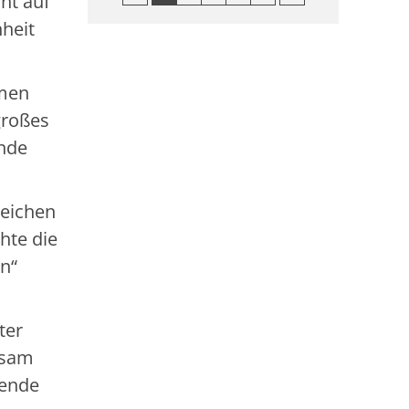
ht auf
heit
amen
großes
ende
zeichen
hte die
n“
ter
nsam
nende