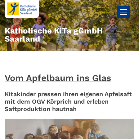
Zum Inhalt springen
Katholische KiTa gGmbH
Saarland
Vom Apfelbaum ins Glas
Kitakinder pressen ihren eigenen Apfelsaft
mit dem OGV Körprich und erleben
Saftproduktion hautnah