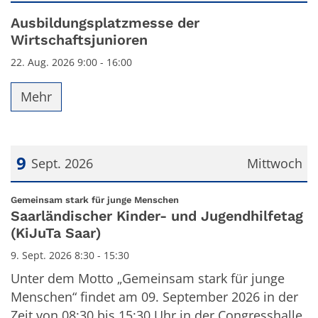
Datum: 22. August 2026
Ausbildungsplatzmesse der
Wirtschaftsjunioren
22. Aug. 2026 9:00 - 16:00
Mehr
9
Sept. 2026
Mittwoch
Datum: 9. September 2026
:
Gemeinsam stark für junge Menschen
Saarländischer Kinder- und Jugendhilfetag
(KiJuTa Saar)
9. Sept. 2026 8:30 - 15:30
Unter dem Motto „Gemeinsam stark für junge
Menschen“ findet am 09. September 2026 in der
Zeit von 08:30 bis 15:30 Uhr in der Congresshalle