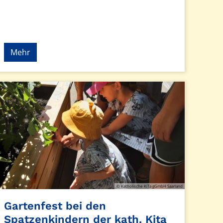
Mehr
© Katholische KiTa gGmbH Saarland
© Katholische KiTa gGmbH Saarland
Gartenfest bei den
Spatzenkindern der kath. Kita