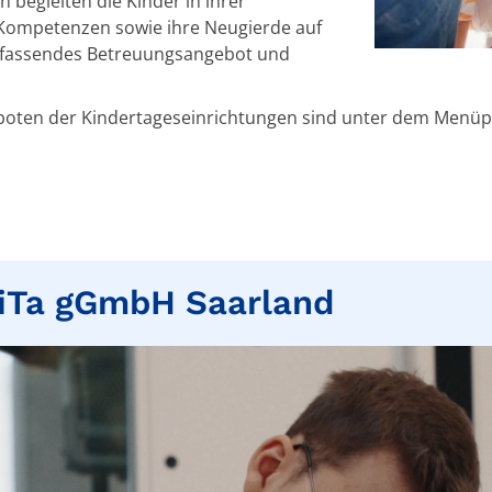
begleiten die Kinder in ihrer
e Kompetenzen sowie ihre Neugierde auf
 umfassendes Betreuungsangebot und
boten der Kindertageseinrichtungen sind unter dem Menüpu
KiTa gGmbH Saarland