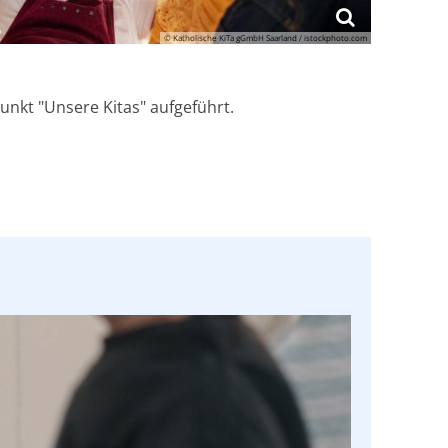
© Katholische KiTa gGmbH Saarland / istockphoto.com
nkt "Unsere Kitas" aufgeführt.