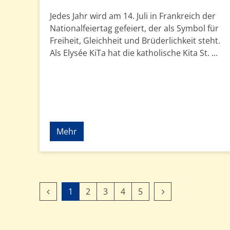
Jedes Jahr wird am 14. Juli in Frankreich der
Nationalfeiertag gefeiert, der als Symbol für
Freiheit, Gleichheit und Brüderlichkeit steht.
Als Elysée KiTa hat die katholische Kita St. ...
Mehr
Vorherige Seite
Nächste Seite
1
2
3
4
5