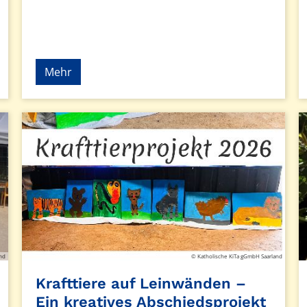
Mehr
and
© Katholische KiTa gGmbH Saarland
Krafttiere auf Leinwänden –
Ein kreatives Abschiedsprojekt