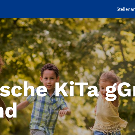
Stellena
ische KiTa g
nd