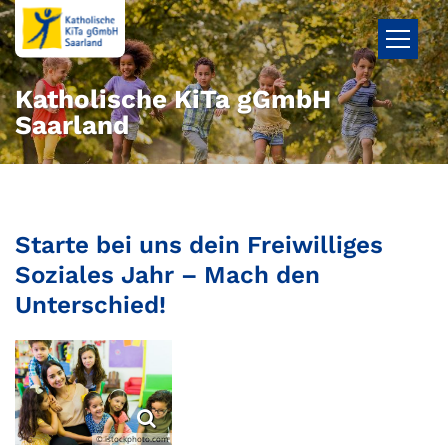
Zum Inhalt springen
Katholische KiTa gGmbH
Saarland
Starte bei uns dein Freiwilliges
Soziales Jahr – Mach den
Unterschied!
© istockphoto.com