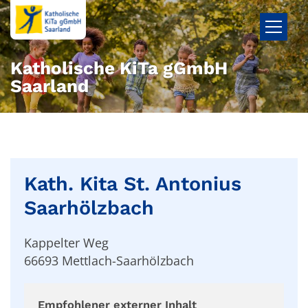
Zum Inhalt springen
Katholische KiTa gGmbH
Saarland
Kath. Kita St. Antonius
Saarhölzbach
Kappelter Weg
66693
Mettlach-Saarhölzbach
Empfohlener externer Inhalt