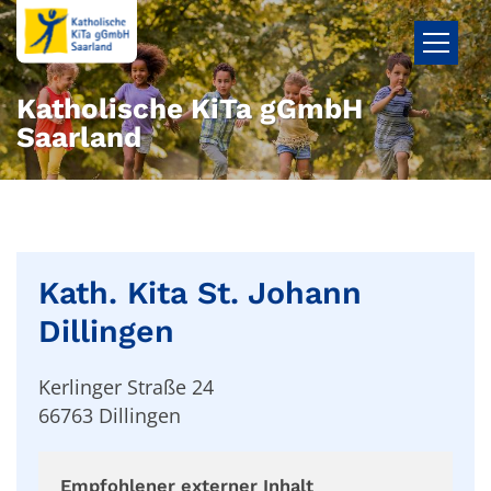
Zum Inhalt springen
Katholische KiTa gGmbH
Saarland
Kath. Kita St. Johann
Dillingen
Kerlinger Straße 24
66763
Dillingen
Empfohlener externer Inhalt