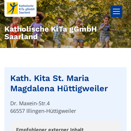
Zum Inhalt springen
Katholische KiTa gGmbH
Saarland
Kath. Kita St. Maria
Magdalena Hüttigweiler
Dr. Maxein-Str.4
66557
Illingen-Hüttigweiler
Empfohlener externer Inhalt