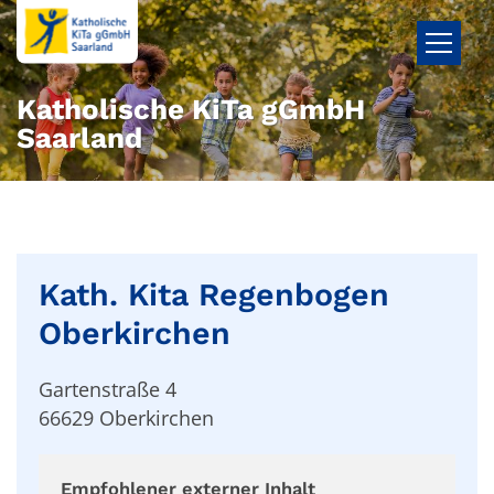
Zum Inhalt springen
Katholische KiTa gGmbH
Saarland
Kath. Kita Regenbogen
Oberkirchen
Gartenstraße 4
66629
Oberkirchen
Empfohlener externer Inhalt