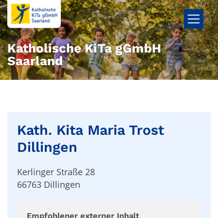
Zum Inhalt springen
Katholische KiTa gGmbH
Saarland
Kath. Kita Maria Trost
Dillingen
Kerlinger Straße 28
66763
Dillingen
Empfohlener externer Inhalt