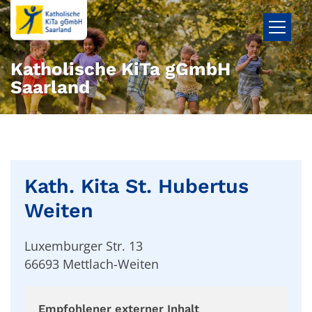
Zum Inhalt springen
Katholische KiTa gGmbH
Saarland
Kath. Kita St. Hubertus
Weiten
Luxemburger Str. 13
66693
Mettlach-Weiten
Empfohlener externer Inhalt