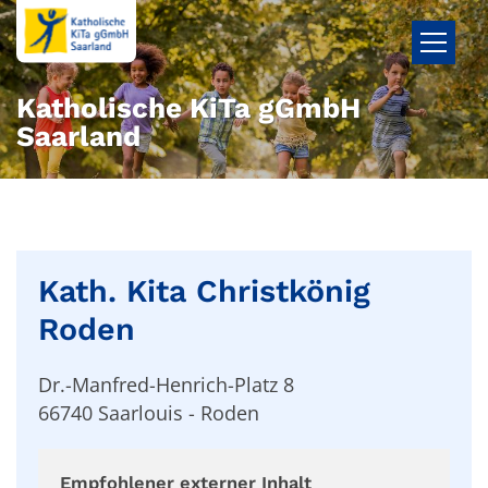
Zum Inhalt springen
Katholische KiTa gGmbH
Saarland
Kath. Kita Christkönig
Roden
Dr.-Manfred-Henrich-Platz 8
66740
Saarlouis - Roden
Empfohlener externer Inhalt