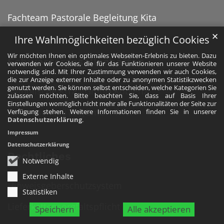
Fachteam Pastorale Begleitung Kita
✕
Ihre Wahlmöglichkeiten bezüglich Cookies
Wir möchten Ihnen ein optimales Webseiten-Erlebnis zu bieten. Dazu
Schwestergesellschaften
verwenden wir Cookies, die für das Funktionieren unserer Website
notwendig sind. Mit Ihrer Zustimmung verwenden wir auch Cookies,
die zur Anzeige externer Inhalte oder zu anonymen Statistikzwecken
genutzt werden. Sie können selbst entscheiden, welche Kategorien Sie
Katholische KiTa gGmbH Koblenz
zulassen möchten. Bitte beachten Sie, dass auf Basis Ihrer
Einstellungen womöglich nicht mehr alle Funktionalitäten der Seite zur
Katholische KiTa gGmbH Trier
Verfügung stehen. Weitere Informationen finden Sie in unserer
Datenschutzerklärung
.
Impressum
Datenschutzerklärung
Rechtliches
Notwendig
Externe Inhalte
Hinweisgeberschutzsystem
Statistiken
Lieferkettensorgfaltspflicht
Speichern
Alle akzeptieren