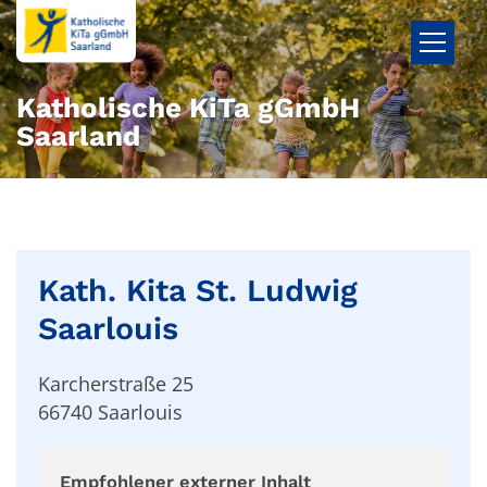
Zum Inhalt springen
Katholische KiTa gGmbH
Saarland
Kath. Kita St. Ludwig
Saarlouis
Karcherstraße 25
66740
Saarlouis
Empfohlener externer Inhalt