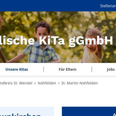
Stellena
lische KiTa gGmbH
Unsere Kitas
Für Eltern
Jobs 
ndkreis St. Wendel
Nohfelden
St. Martin Nohfelden
A