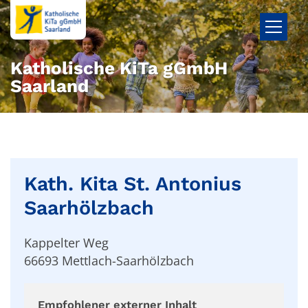
Zum Inhalt springen
Katholische KiTa gGmbH
Saarland
Kath. Kita St. Antonius
Saarhölzbach
Kappelter Weg
66693
Mettlach-Saarhölzbach
Empfohlener externer Inhalt