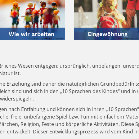
Wie wir arbeiten
Eingewöhnung
© Markus Spiske auf Unsplash
© istockphoto.co
(e)rliches Wesen entgegen: ursprünglich, unbefangen, unverd
Natur ist.
che Erziehung sind daher die natu(e)rlichen Grundbedürfnis
n gleich sind und sich in den „10 Sprachen des Kindes“ und i
 widerspiegeln.
gen nach Entfaltung und können sich in ihren „10 Sprachen“
he, freie, unbefangene Spiel bzw. Tun mit einfachem Materi
Märchen, Religion, Feste und körperliche Aktivitäten. Diese
en entwickelt. Dieser Entwicklungsprozess wird vom Kind i