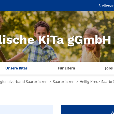
Stellena
lische KiTa gGmbH
Unsere Kitas
Für Eltern
Jobs 
gionalverband Saarbrücken
Saarbrücken
Heilig Kreuz Saarbr
A