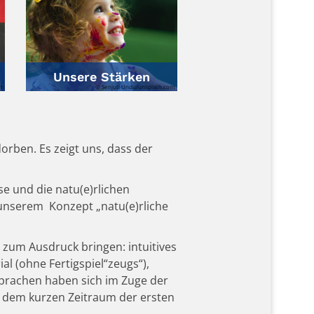
Unsere Stärken
m
© Senjuti Undu/unsplash.com
orben. Es zeigt uns, dass der
se und die natu(e)rlichen
n unserem Konzept „natu(e)rliche
 zum Ausdruck bringen: intuitives
al (ohne Fertigspiel“zeugs“),
 Sprachen haben sich im Zuge der
n dem kurzen Zeitraum der ersten