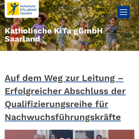
Zum Inhalt springen
Katholische KiTa gGmbH
Saarland
Auf dem Weg zur Leitung –
Erfolgreicher Abschluss der
Qualifizierungsreihe für
Nachwuchsführungskräfte