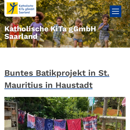
Zum Inhalt springen
Katholische KiTa gGmbH
Saarland
Buntes Batikprojekt in St.
Mauritius in Haustadt