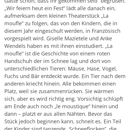
Gäste schön, dass ihr gekommen seid“ begrüßen.
„Wir feiern heut ein Fest“ lädt alle danach ein,
aufmerksam dem kleinen Theaterstück „La
moufle“ zu folgen, das von den Kindern, die in
diesem Jahr eingeschult werden, in Französisch
vorgespielt wird. Giselle Mazietele und Anke
Wendels haben es mit ihnen einstudiert. „La
moufle“ ist die Geschichte von einem roten
Handschuh der im Schnee lag und dort von
unterschiedlichen Tieren: Mäuse, Hase, Vogel,
Fuchs und Bär entdeckt wurde. Ein Tier nach dem
anderen kriecht hinein. Alle bekommen einen
Platz, weil sie zusammenrücken. Sie wärmen
sich, aber es wird richtig eng. Vorsichtig schlüpft
am Ende auch noch „le moustique“ hinein und
dann – platzt er aus allen Nähten. Bevor das
Stück jedoch beginnen kann, schneit es. Ein Teil
der Kinder sind tanzende „Schneeflocken“, die