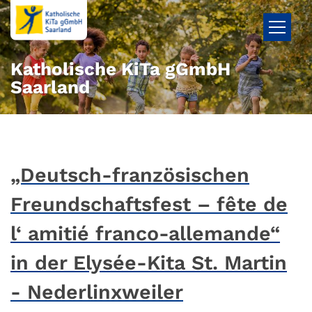
Zum Inhalt springen
Katholische KiTa gGmbH
Saarland
„Deutsch-französischen
Freundschaftsfest – fête de
l‘ amitié franco-allemande“
in der Elysée-Kita St. Martin
- Nederlinxweiler