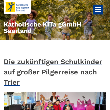
Zum Inhalt springen
Katholische KiTa gGmbH
Saarland
Die zukünftigen Schulkinder
auf großer Pilgerreise nach
Trier