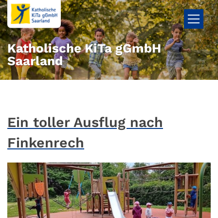
Zum Inhalt springen
Katholische KiTa gGmbH
Saarland
Ein toller Ausflug nach
Finkenrech