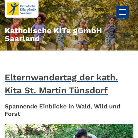
Zum Inhalt springen
Katholische KiTa gGmbH
Saarland
Elternwandertag der kath.
Kita St. Martin Tünsdorf
Spannende Einblicke in Wald, Wild und
Forst