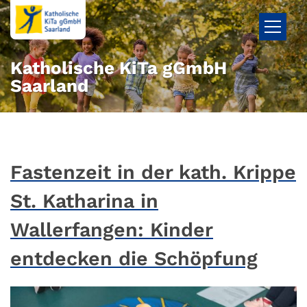
Zum Inhalt springen
Katholische KiTa gGmbH
Saarland
Fastenzeit in der kath. Krippe
St. Katharina in
Wallerfangen: Kinder
entdecken die Schöpfung