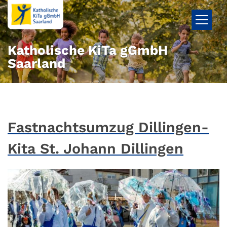
Zum Inhalt springen
Katholische KiTa gGmbH
Saarland
Fastnachtsumzug Dillingen-
Kita St. Johann Dillingen