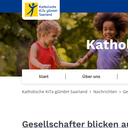
Zum Inhalt springen
Katho
Start
Über uns
Katholische KiTa gGmbH Saarland
Nachrichten
Ge
Gesellschafter blicken a