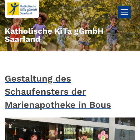
Zum Inhalt springen
Katholische KiTa gGmbH
Saarland
Gestaltung des
Schaufensters der
Marienapotheke in Bous