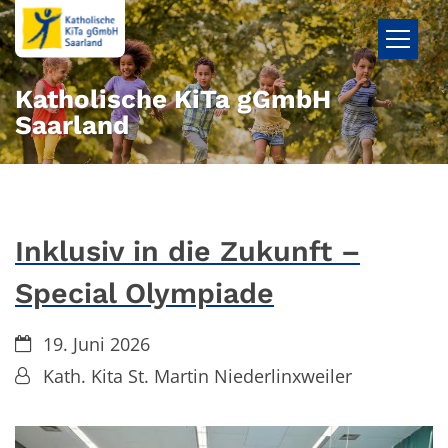
Zum Inhalt springen
Katholische KiTa gGmbH
Saarland
Inklusiv in die Zukunft –
Special Olympiade
Datum:
19. Juni 2026
Von:
Kath. Kita St. Martin Niederlinxweiler