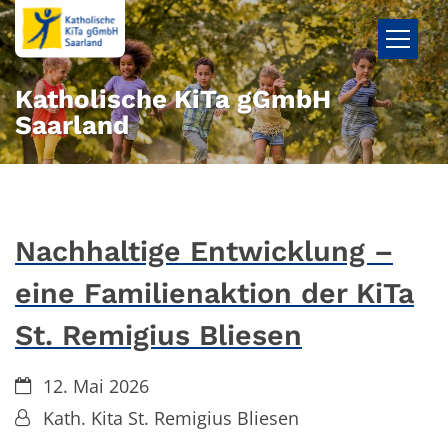
Zum Inhalt springen
Katholische KiTa gGmbH
Saarland
Nachhaltige Entwicklung –
eine Familienaktion der KiTa
St. Remigius Bliesen
Datum:
12. Mai 2026
Von:
Kath. Kita St. Remigius Bliesen