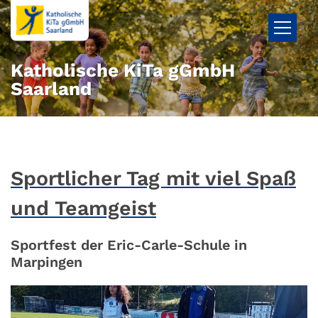
Zum Inhalt springen
Katholische KiTa gGmbH
Saarland
Sportlicher Tag mit viel Spaß
und Teamgeist
Sportfest der Eric-Carle-Schule in
Marpingen