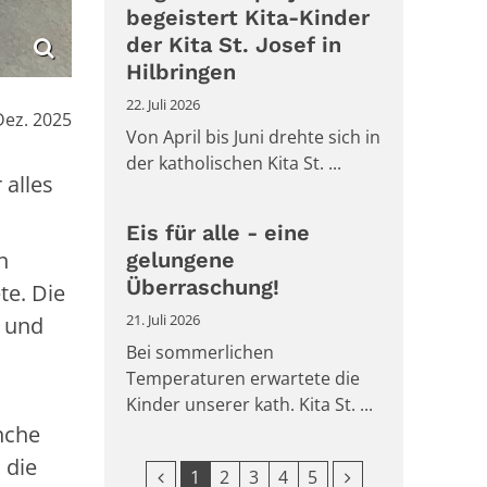
begeistert Kita-Kinder
der Kita St. Josef in
Hilbringen
22. Juli 2026
:
Dez. 2025
Von April bis Juni drehte sich in
der katholischen Kita St. ...
alles
Eis für alle - eine
n
gelungene
Überraschung!
te. Die
21. Juli 2026
n und
Bei sommerlichen
Temperaturen erwartete die
Kinder unserer kath. Kita St. ...
nche
 die
Vorherige Seite
Nächste Seite
1
2
3
4
5