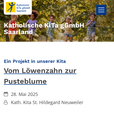
Zum Inhalt springen
Katholische KiTa gGmbH
Saarland
:
Ein Projekt in unserer Kita
Vom Löwenzahn zur
Pusteblume
Datum:
28. Mai 2025
Von:
Kath. Kita St. Hildegard Neuweiler