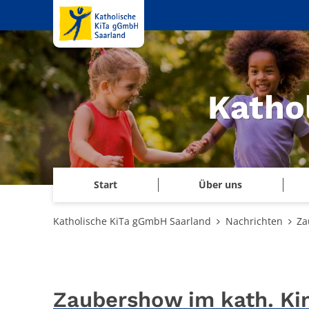
Zum Inhalt springen
Katho
Start
Über uns
Katholische KiTa gGmbH Saarland
Nachrichten
Za
Zaubershow im kath. Kin