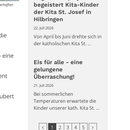
begeistert Kita-Kinder
erhaften
der Kita St. Josef in
Hilbringen
22. Juli 2026
die
Von April bis Juni drehte sich in
der katholischen Kita St. ...
 eine
Eis für alle - eine
gelungene
ent
Überraschung!
21. Juli 2026
Bei sommerlichen
aubert
Temperaturen erwartete die
Kinder unserer kath. Kita St. ...
Vorherige Seite
Nächste Seite
1
2
3
4
5