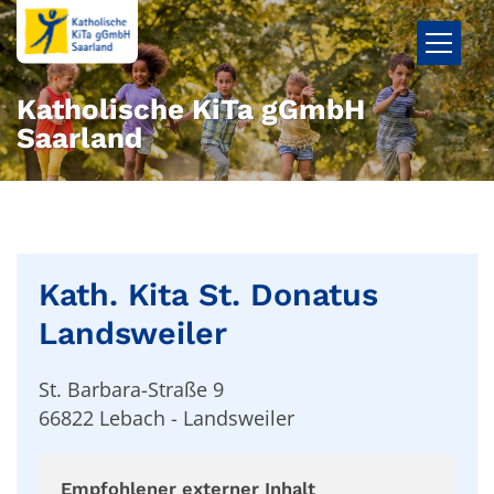
Zum Inhalt springen
Katholische KiTa gGmbH
Saarland
Kath. Kita St. Donatus
Landsweiler
St. Barbara-Straße 9
66822
Lebach - Landsweiler
Empfohlener externer Inhalt