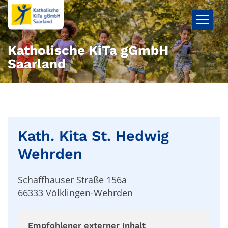
Zum Inhalt springen
Katholische KiTa gGmbH
Saarland
Kath. Kita St. Hedwig
Wehrden
Schaffhauser Straße 156a
66333
Völklingen-Wehrden
Empfohlener externer Inhalt