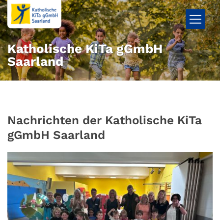
Zum Inhalt springen
Katholische KiTa gGmbH
Saarland
Nachrichten der Katholische KiTa
gGmbH Saarland